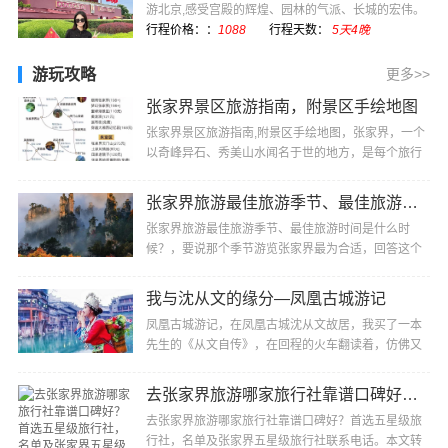
游北京,感受宫殿的辉煌、园林的气派、长城的宏伟。
感受现代化国际···
行程价格：：
1088
行程天数：
5天4晚
游玩攻略
更多>>
张家界景区旅游指南，附景区手绘地图
张家界景区旅游指南,附景区手绘地图，张家界，一个
以奇峰异石、秀美山水闻名于世的地方，是每个旅行
者梦寐以求的目的地。以下为您推荐张家界不容错过
的···
张家界旅游最佳旅游季节、最佳旅游时间是什么时候？
张家界旅游最佳旅游季节、最佳旅游时间是什么时
候？，要说那个季节游览张家界最为合适，回答这个
问题还真有点难度，因为张家界是个纯自然性风景
区，一···
我与沈从文的缘分—凤凰古城游记
凤凰古城游记，在凤凰古城沈从文故居，我买了一本
先生的《从文自传》，在回程的火车翻读着，仿佛又
走进凤凰，走进沈从文，他的过去，他的童年、他的
所···
去张家界旅游哪家旅行社靠谱口碑好？首选五星级旅行社，名单及张家界五星级旅行社联系电话
去张家界旅游哪家旅行社靠谱口碑好？首选五星级旅
行社，名单及张家界五星级旅行社联系电话。本文转