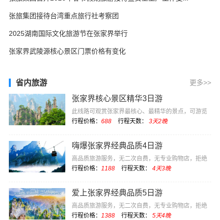
张旅集团接待台湾重点旅行社考察团
2025湖南国际文化旅游节在张家界举行
张家界武陵源核心景区门票价格有变化
省内旅游
更多>>
张家界核心景区精华3日游
此线路可观赏张家界最核心、最精华的景点，可游览
电影《阿凡达》···
行程价格：
688
行程天数：
3天2晚
嗨爆张家界经典品质4日游
高品质旅游服务，无二次自费，无专业购物店，拒绝
低价坑团
行程价格：
1188
行程天数：
4天3晚
爱上张家界经典品质5日游
高品质旅游服务，无二次自费，无专业购物店，拒绝
低价坑团
行程价格：
1388
行程天数：
5天4晚