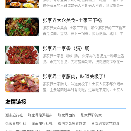
张家界有哪些美食及小吃值得品尝？说起三下锅，来
过张家界的人可谓是无人不知无人不晓，其实就是一
种很方便的干锅，它是由三种主料做成的，多为肥
肠、···
张家界大众美食--土家三下锅
张家界大众美食--土家三下锅，如今张家界的三下锅不
再是腊肉、豆腐、萝卜一锅煮，多为肥肠、猪肚、牛
肚、羊肚、猪蹄或猪头肉等选其中二、三样或多样经
···
张家界土家香（腊）肠
张家界土家香（腊）肠， 张家界的香肠是一种烟熏香
肠。永定的香肠，先将猪肉剁碎，搜肉肥肉掺杂在一
起，再与盐、辣椒、姜、陈皮、花椒及其他调料均匀
搅···
张家界土家腊肉，味道美极了！
张家界土家腊肉，味道美极了！土家人家家都兴喂年
猪，主要是图过年时有肉吃，过年吃不完的，土家人
便把它制作成腊肉，不仅便于保存，而且肉色更加好
友情链接
看···
湖南旅行社
张家界旅游指南
张家界国旅
张家界驴管家
张家界旅行社
湖南旅行社社
香港到张家界旅游
台湾到张家界旅游