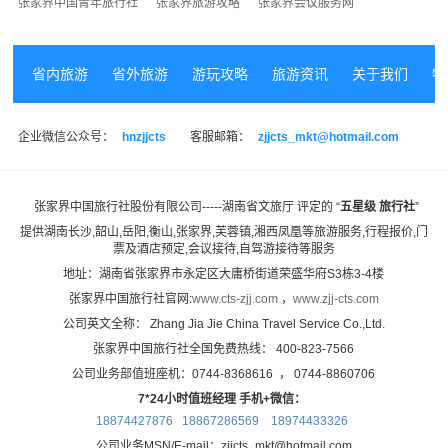
张家界中国青年旅行社
张家界旅游攻略
张家界会议服务网
省内旅游
省外旅游
游玩攻略
旅游资讯
关于我们
特
企业微信公众号：
hnzjjcts
客服邮箱：
zjjcts_mkt@hotmail.com
张家界中国旅行社股份有限公司-----湖南省文旅厅 评定的 “
五星级 旅行社
”
提供湖南长沙,韶山,岳阳,衡山,张家界,芙蓉镇,湘西凤凰等旅游服务,
行程报价,门
票及酒店预定,会议接待,自驾游接待等服务
地址：湖南省张家界市永定区大庸桥街道荣盛华府S3栋3-4楼
张家界中国旅行社官网:
www.cts-zjj.com
，
www.zjj-cts.com
公司英文全称： Zhang Jia Jie China Travel Service Co.,Ltd.
张家界中国旅行社全国免费热线： 400-823-7566
公司业务部值班座机：0744-8368616 ， 0744-8860706
7*24小时值班经理 手机+微信：
18874427876 18867286569
18974433326
公司业务MSN/E-mail：zjjcts_mkt@hotmail.com