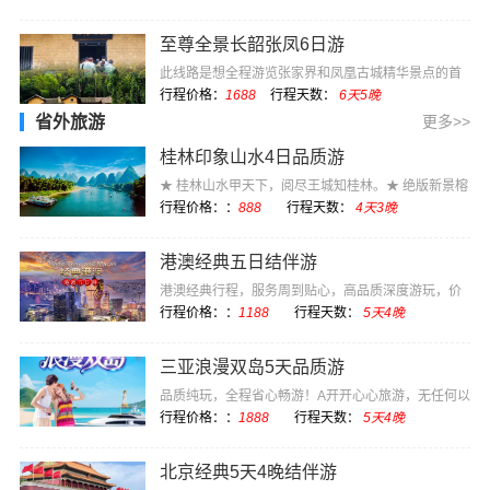
至尊全景长韶张凤6日游
此线路是想全程游览张家界和凤凰古城精华景点的首
选，长沙开始长···
行程价格：
1688
行程天数：
6天5晚
省外旅游
更多>>
桂林印象山水4日品质游
★ 桂林山水甲天下，阅尽王城知桂林。★ 绝版新景榕
杉湖，演绎着···
行程价格：：
888
行程天数：
4天3晚
港澳经典五日结伴游
港澳经典行程，服务周到贴心，高品质深度游玩，价
格实惠
行程价格：：
1188
行程天数：
5天4晚
三亚浪漫双岛5天品质游
品质纯玩，全程省心畅游！A开开心心旅游，无任何以
购物为目的的强···
行程价格：：
1888
行程天数：
5天4晚
北京经典5天4晚结伴游