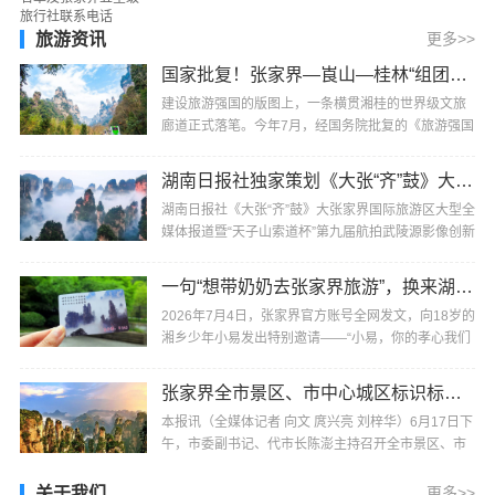
自：张家界日报本报讯（董明勤）2026年1月19日，
湖南···
旅游资讯
更多>>
国家批复！张家界—崀山—桂林“组团出道”，被列为全国重点培育旅游廊带
建设旅游强国的版图上，一条横贯湘桂的世界级文旅
廊道正式落笔。今年7月，经国务院批复的《旅游强国
建设“十五五”规划》明确，张家界—崀山—桂林被列···
湖南日报社独家策划《大张“齐”鼓》大张家界国际旅游区大型全媒体报道即将启动
湖南日报社《大张“齐”鼓》大张家界国际旅游区大型全
媒体报道暨“天子山索道杯”第九届航拍武陵源影像创新
大赛将于7月30日在张家界市武陵源区标志门启···
一句“想带奶奶去张家界旅游”，换来湖南张家界全网的邀请
2026年7月4日，张家界官方账号全网发文，向18岁的
湘乡少年小易发出特别邀请——“小易，你的孝心我们
看到了，你的心愿，张家界听到了。来吧！替爸妈陪
···
张家界全市景区、市中心城区标识标牌国际化建设专题会议召开
本报讯（全媒体记者 向文 庹兴亮 刘梓华）6月17日下
午，市委副书记、代市长陈澎主持召开全市景区、市
中心城区标识标牌国际化建设专题会议，强调要坚持
···
关于我们
更多>>